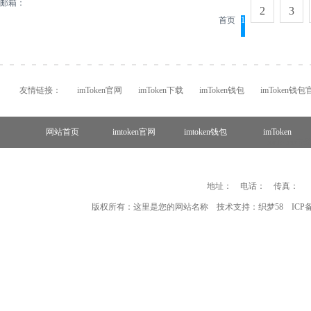
邮箱：
2
3
首页
1
友情链接：
imToken官网
imToken下载
imToken钱包
imToken钱包
网站首页
imtoken官网
imtoken钱包
imToken
imToken
地址： 电话： 传真：
版权所有：这里是您的网站名称 技术支持：
织梦58
ICP