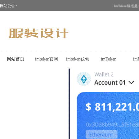
网站公告：
ImToken钱
网站首页
imtoken官网
imtoken钱包
imToken
i