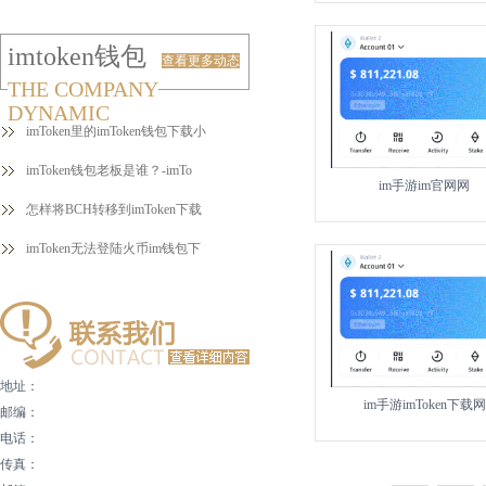
imtoken钱包
查看更多动态
THE COMPANY
DYNAMIC
imToken里的imToken钱包下载小
imToken钱包老板是谁？-imTo
im手游im官网网
怎样将BCH转移到imToken下载
imToken无法登陆火币im钱包下
地址：
im手游imToken下载网
邮编：
电话：
传真：